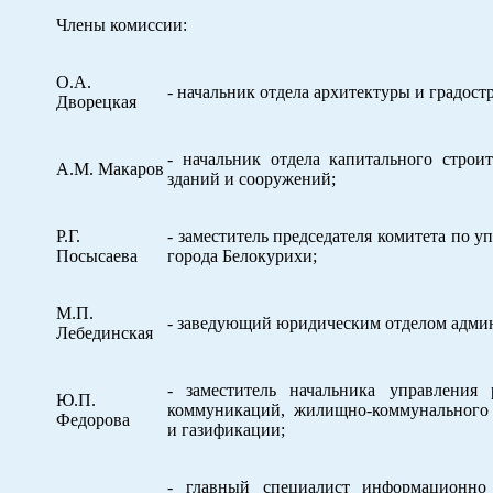
Члены комиссии:
О.А.
- начальник отдела архитектуры и градост
Дворецкая
- начальник отдела капитального строит
А.М. Макаров
зданий и сооружений;
Р.Г.
- заместитель председателя комитета по 
Посысаева
города Белокурихи;
М.П.
- заведующий юридическим отделом админ
Лебединская
- заместитель начальника управления
Ю.П.
коммуникаций, жилищно-коммунального х
Федорова
и газификации;
- главный специалист информационно 