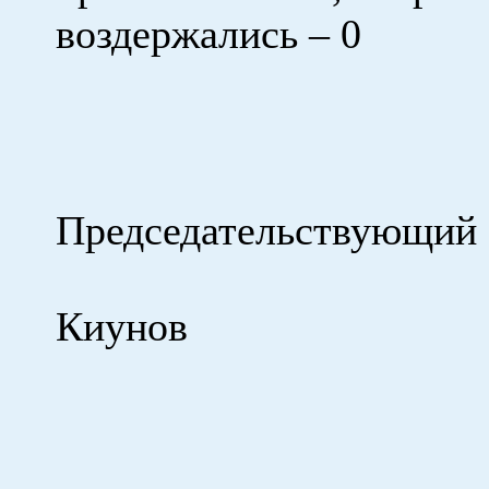
воздержались – 0
Председательст
А.
Киунов