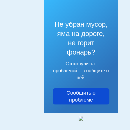
Не убран мусор,
яма на дороге,
не горит
фонарь?
Столкнулись с
проблемой — сообщите о
ней!
Сообщить о
проблеме