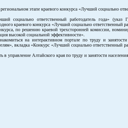
в региональном этапе краевого конкурса «Лучший социально от
ший социально ответственный работодатель года» (указ Г
годного краевого конкурса «Лучший социально ответственный р
конкурса, по решению краевой трехсторонней комиссии, номини
зация высокой социальной эффективности».
накомиться на интерактивном портале по труду и занятости
ателям», вкладка «Конкурс «Лучший социально ответственный р
ь в управление Алтайского края по труду и занятости населения