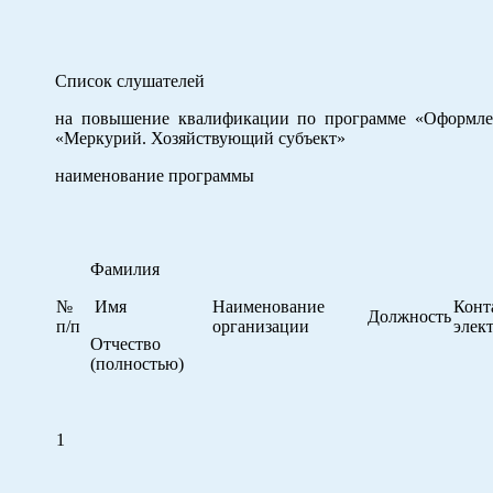
Список слушателей
на повышение квалификации по программе «Оформле
«Меркурий. Хозяйствующий субъект»
наименование программы
Фамилия
№
Имя
Наименование
Кон
Должность
п/п
организации
элек
Отчество
(полностью)
1