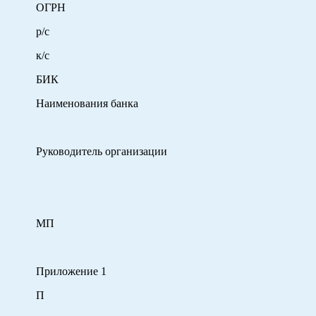
ОГРН
р/с
к/с
БИК
Наименования банка
Руководитель организации Ф.
подпи
МП
Приложение 1
П