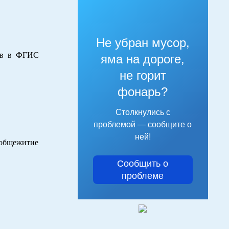
Не убран мусор,
тов в ФГИС
яма на дороге,
не горит
фонарь?
Столкнулись с
проблемой — сообщите о
ней!
бщежитие
Сообщить о
проблеме