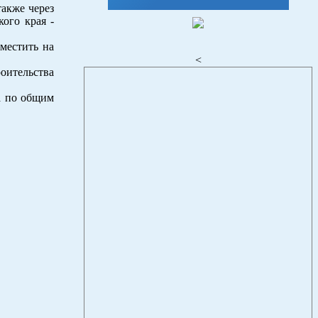
также через
ого края -
местить на
<
оительства
а по общим