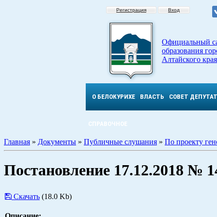
Регистрация
Вход
Официальный с
образования гор
Алтайского края
О БЕЛОКУРИХЕ
ВЛАСТЬ
СОВЕТ ДЕПУТА
СПРАВОЧНОЕ
Главная
»
Документы
»
Публичные слушания
»
По проекту ген
Постановление 17.12.2018 № 1
Скачать
(18.0 Kb)
Описание: