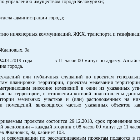
а по управлению имуществом города Белокурихи;
отдела администрации города;
витию инженерных коммуникаций, ЖКХ, транспорта и газификац
 Ждановых, 9а.
 24.01.2019 года в 11 часов 00 минут по адресу: Алтайски
ция города.
бсуждений или публичных слушаний по проектам генеральн
ктам планировки территории, проектам межевания территории
усматривающим внесение изменений в один из указанных ут
ие на территории, в отношении которой подготовлены данны
ритории земельных участков и (или) расположенных на ни
ели помещений, являющихся частью указанных объектов ка
риваемым проектам состоится 29.12.2018, срок проведения эк
й экспозиции – каждый вторник с 08 часов 00 минут до 11 часо
ьев Ждановых, 9а, кабинет 103.
сы и рекомендации по рассматриваемым проектам подаются в 