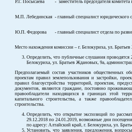
Р.Г. Посысаева
- заместитель председателя комитет
М.П. Лебединская
- главный специалист юридического 
Ю.П. Федорова
- главный специалист отдела по раз
Место нахождения комиссии – г. Белокуриха, ул. Братьев
Определить, что публичные слушания проводятся
Белокуриха, ул. Братьев Ждановых, 9а, администра
Предполагаемый состав участников общественных о
проектам правил землепользования и застройки, прое
правил благоустройства территорий, проектам, пред
документов, являются граждане, постоянно проживающ
правообладатели находящихся в границах этой тер
капитального строительства, а также правообладат
строительства.
Определить, что открытие экспозиций по рассмат
29.12.2018 по 24.01.2019, возможные дни посещени
по адресу: Алтайский край, г. Белокуриха, ул. Брат
Установить, что заявления, предложения, вопро