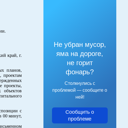
ии.
Не убран мусор,
яма на дороге,
й край, г.
не горит
ых планов,
фонарь?
, проектам
вержденных
Столкнулись с
е проекты,
проблемой — сообщите о
х объектов
питального
ней!
спозиции с
Сообщить о
в 00 минут,
проблеме
письменном