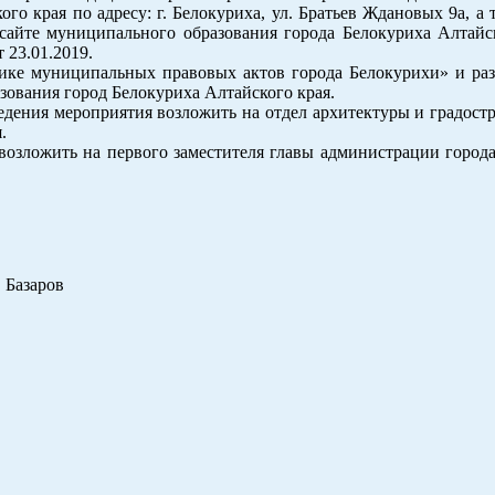
о края по адресу: г. Белокуриха, ул. Братьев Ждановых 9а, а 
айте муниципального образования города Белокуриха Алтайск
т 23.01.2019.
ике муниципальных правовых актов города Белокурихи» и раз
ования город Белокуриха Алтайского края.
дения мероприятия возложить на отдел архитектуры и градостр
.
возложить на первого заместителя главы администрации город
заров