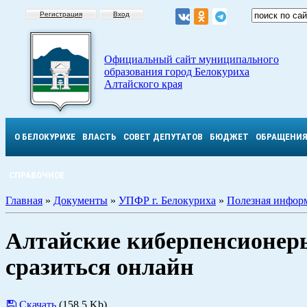
Регистрация
Вход
Официальный сайт муниципального
образования город Белокуриха
Алтайского края
О БЕЛОКУРИХЕ
ВЛАСТЬ
СОВЕТ ДЕПУТАТОВ
БЮДЖЕТ
ОБРАЩЕНИ
СПРАВОЧНОЕ
Главная
»
Документы
»
УПФР г. Белокуриха
»
Полезная инфор
Алтайские киберпенсионер
сразиться онлайн
Скачать
(158.5 Kb)