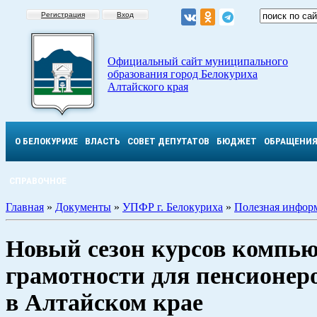
Регистрация
Вход
Официальный сайт муниципального
образования город Белокуриха
Алтайского края
О БЕЛОКУРИХЕ
ВЛАСТЬ
СОВЕТ ДЕПУТАТОВ
БЮДЖЕТ
ОБРАЩЕНИ
СПРАВОЧНОЕ
Главная
»
Документы
»
УПФР г. Белокуриха
»
Полезная инфор
Новый сезон курсов компь
грамотности для пенсионер
в Алтайском крае