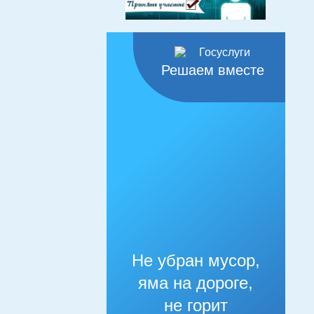
Решаем вместе
Не убран мусор,
яма на дороге,
не горит