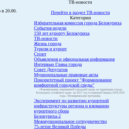
ТВ-новости
 в 20.00.
Перейти в раздел ТВ-новости
Категории
Избирательная комиссия города Белокуриха
События недели
150 лет курорту Белокуриха
ТВ-новости
Жизнь города
Туризм и курорт
Спорт
Объявления и официальная информация
Интервью Главы города
Совет Депутатов
Муниципальные правовые акты
Приоритетный проект "Формирование
комфортной городской среды"
«Формирование современной городской среды на территории города
Белокуриха Алтайского края» на 2017 год и плановый период 2018-2019
годы. Муниципальная программа.
Эксперимент по развитию курортной
инфраструктуры региона и взиманию
курортного сбора
Белокуриха-2
Межмуниципальное сотрудничество
75-летие Великой Победы